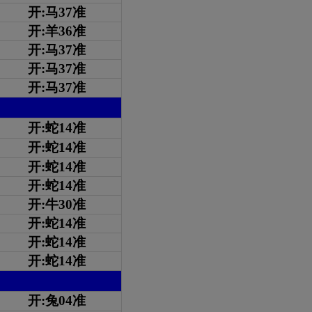
开:马37准
开:羊36准
开:马37准
开:马37准
开:马37准
开:蛇14准
开:蛇14准
开:蛇14准
开:蛇14准
开:牛30准
开:蛇14准
开:蛇14准
开:蛇14准
开:兔04准