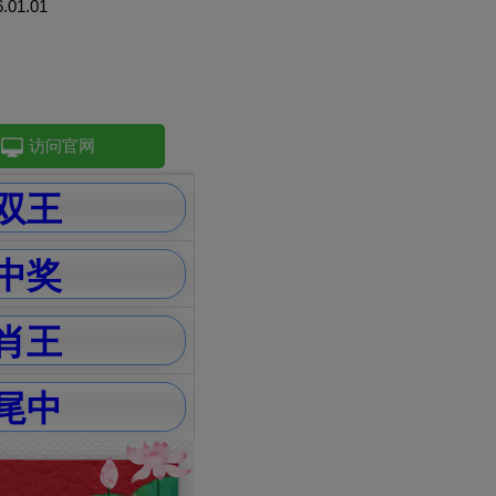
01.01
访问官网
双王
中奖
肖王
尾中