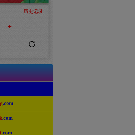
g
.com
k
.com
t
.com