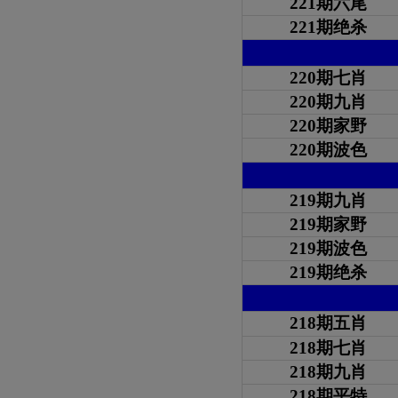
221期
六尾
221期绝杀
220期七肖
220期九肖
220期家野
220期波色
219期九肖
219期家野
219期波色
219期绝杀
218期五肖
218期七肖
218期九肖
218期平特