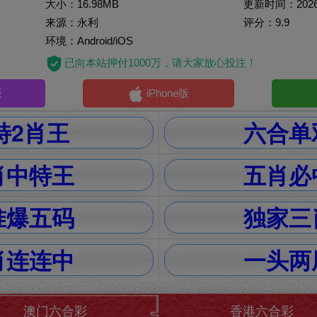
大小：16.98MB
更新时间：2026.
来源：永利
评分：9.9
环境：Android/iOS
已向本站押付1000万，请大家放心投注！
版
iPhone版
特2肖王
六合单
肖中特王
五肖必
准爆五码
独家三
肖连连中
一头两
澳门六合彩
香港六合彩