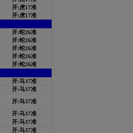
开:虎17准
开:虎17准
开:蛇26准
开:蛇26准
开:蛇26准
开:蛇26准
开:蛇26准
开:马37准
开:马37准
开:马37准
开:马37准
开:马37准
开:马37准