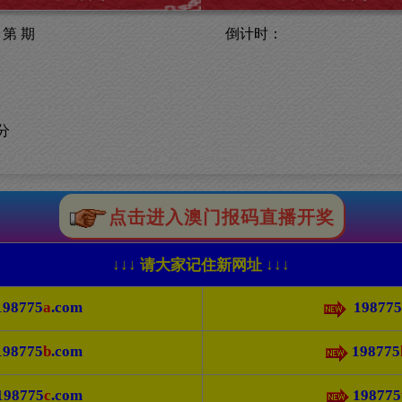
点击进入澳门报码直播开奖
↓↓↓ 请大家记住新网址 ↓↓↓
98775
a
.com
198775
98775
b
.com
198775
198775
c
.com
198775