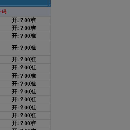
一码
开:？00准
开:？00准
开:？00准
开:？00准
开:？00准
开:？00准
开:？00准
开:？00准
开:？00准
开:？00准
开:？00准
开:？00准
开:？00准