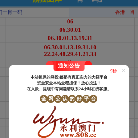
门一肖一码
香港一肖
06
06.30.01
06.30.01.13.19.31
06.30.01.13.19.31.10
22.24.48.29.41.21.33
牛
通知公告
×
牛马鼠
8秒
本站担保的网投,都是有真正实力的大额平台
牛马鼠鸡羊
资金安全本站全程担保！放心投注！
牛马鼠鸡羊虎狗
在入款、提现中有问题请联系24小时在线客服。
牛马鼠鸡羊虎狗猴猪
全
网
公
认
的
好
平
台
羊羊羊
双数+马鼠
家禽+虎猴
绿波+蓝波