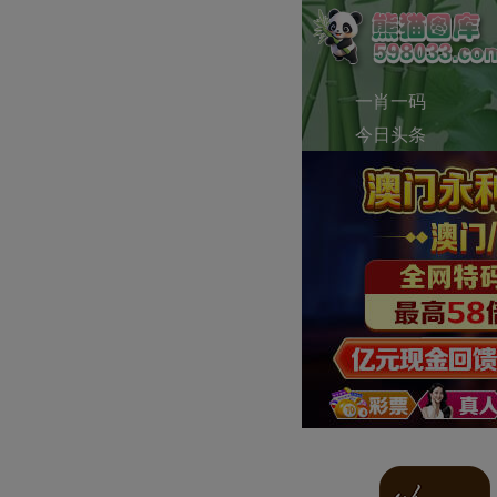
一肖一码
今日头条