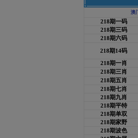
澳
218期一码
218期三码
218期六码
218期14码
218期一肖
218期三肖
218期五肖
218期七肖
218期九肖
218期平特
218期单双
218期家野
218期波色