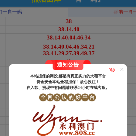
门一肖一码
香港一肖
38
38.14.40
38.14.40.04.46.34
38.14.40.04.46.34.21
33.41.29.27.39.49.37
蛇
通知公告
×
蛇兔鸡
8秒
本站担保的网投,都是有真正实力的大额平台
蛇兔鸡狗虎
资金安全本站全程担保！放心投注！
蛇兔鸡狗虎龙马
在入款、提现中有问题请联系24小时在线客服。
蛇兔鸡狗虎龙马猴羊
全
网
公
认
的
好
平
台
虎虎虎
单数+羊鸡
野兽+狗马
红波+蓝波