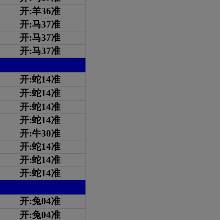
开:羊36准
开:马37准
开:马37准
开:马37准
开:蛇14准
开:蛇14准
开:蛇14准
开:蛇14准
开:牛30准
开:蛇14准
开:蛇14准
开:蛇14准
开:兔04准
开:兔04准