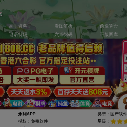
高手资料
看图解析
前途算命
谜语特码
六肖⑿码
正版图库
永利APP
类型：国产软
授权：免费软件
星级：