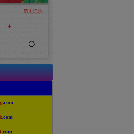
g
.com
k
.com
t
.com