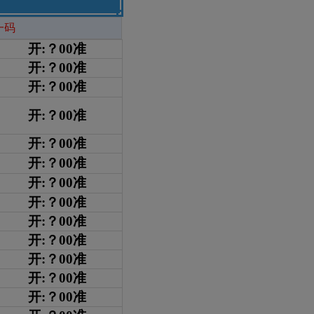
一码
开:？00准
开:？00准
开:？00准
开:？00准
开:？00准
开:？00准
开:？00准
开:？00准
开:？00准
开:？00准
开:？00准
开:？00准
开:？00准