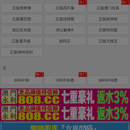
正版射牌澳
正版四不像
正版澳门传真
正版藏宝图
正版挂牌图
正版财神报
值日生肖图
周公解梦A
庄家吃码图
正版通天报
抓码王
正版天线宝
正版2800信封
#
30码中特
12码中特图
36码中特图
熊猫图库
『六肖⑿码』