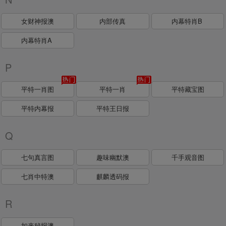
女财神报澳
内部传真
内幕特肖B
内幕特肖A
P
平特一肖图
平特一肖
平特藏宝图
平特内幕报
平特王日报
Q
七句真言图
趣味幽默澳
千手观音图
七肖中特澳
麒麟透码报
R
如来秘报澳