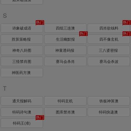
S
诗象破成语
四组三连澳
四肖欲钱料
胜算策略报
生活幽默报
四不像玄机
神奇八卦图
神童透码报
三八婆密报
三怪禁肖图
赛马会杀肖
赛马会杀波
神医药方澳
T
通天报解码
特码玄机
铁板神算澳
特码诗句澳
图库禁肖澳
特码快递澳
特码王(准)