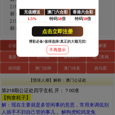
充值赠送
澳门六合彩
香港六合彩
1.5%
特码
58
倍
特码
58
倍
点击立即注册
博彩必备!值得选择!真正的大额无忧!
公证处
四不像
蛇蛋图
管家婆
不再显示
鬼谷子
白小姐
雷锋四字
龙门客栈
抓码图
澳门挂牌
澳门传真
跑马图
【慌张人潮】解析：澳门公证处
第218期公证处四字玄机 开：？00准
【狗拿耗子】
解：‌‌现在主要就是‌多管闲事‌的意思，常用来调侃别
人插手不归自己管的事儿 。‌‌解狗虎蛇鸡龙兔