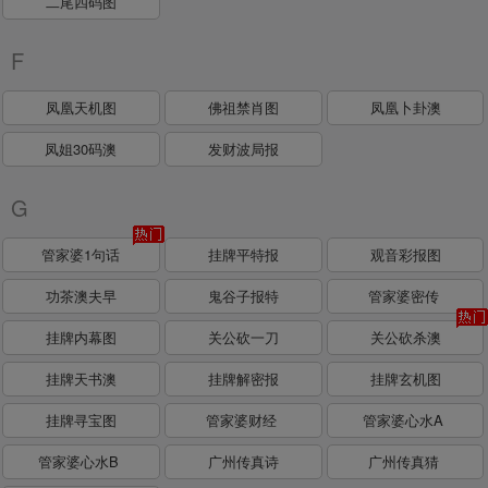
二尾四码图
F
凤凰天机图
佛祖禁肖图
凤凰卜卦澳
凤姐30码澳
发财波局报
G
管家婆1句话
挂牌平特报
观音彩报图
功茶澳夫早
鬼谷子报特
管家婆密传
挂牌内幕图
关公砍一刀
关公砍杀澳
挂牌天书澳
挂牌解密报
挂牌玄机图
挂牌寻宝图
管家婆财经
管家婆心水A
管家婆心水B
广州传真诗
广州传真猜