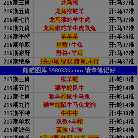
216期三肖
龙
马
猴
开:马37准
216期五肖
龙
马
猴蛇羊
开:马37准
216期七肖
龙
马
猴蛇羊牛虎
开:马37准
216期九肖
龙
马
猴蛇羊牛虎鼠兔
开:马37准
216期平特
羊羊羊
开:羊36准
216期单双
单数
+牛兔
开:马37准
216期家野
野兽+羊
马
开:马37准
216期绝杀
1头,0尾,绿双,猪肖,木行
开:马37准
熊猫图库 598033k.com 请拿笔记好
215期三肖
猴羊
蛇
开:蛇14准
215期五肖
猴羊
蛇
鼠牛
开:蛇14准
215期七肖
猴羊
蛇
鼠牛马兔
开:蛇14准
215期九肖
猴羊
蛇
鼠牛马兔龙狗
开:蛇14准
215期平特
牛牛牛
开:牛30准
215期单双
双数+羊
蛇
开:蛇14准
215期波色
蓝波
+红波
开:蛇14准